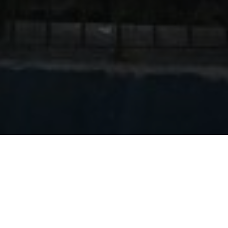
“Hay un prójimo, imagen y templo de Dios: adórale,
sírvele, respétale, se paciente con él”
– Beata María Laura, Hija de la Cruz